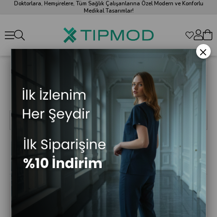
Doktorlara, Hemşirelere, Tüm Sağlık Çalışanlarına Özel Modern ve Konforlu
Medikal Tasarımlar!
×
Erkek Scrubs Alt
Hafif, esnek ve konforlu erkek scrubs alt modelleriyle gün boyu rahat
edin. Farklı renk ve beden seçenekleri Tıpmod’da sizi bekliyor.
Sıralama
Filtreleme
Fiyata Göre
Fiyata Göre
Ürün Adına
Ürün Adına
%14
(Azalan)
(Artan)
Göre (A>Z)
Göre (Z<A)