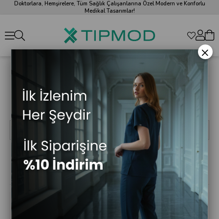
Doktorlara, Hemşirelere, Tüm Sağlık Çalışanlarına Özel Modern ve Konforlu
Medikal Tasarımlar!
×
Kadın Tesettür Scrubs Takım
Likralı özel yapısıyla özel tesettür hemşire forması modelleri, renkli
tesettür scrubs ve forma modelleriyle şık ve konforlu mesailer sizi
bekliyor. Tıpmod’da tarzınızı yansıtan seçenekleri keşfedin.
Sıralama
Filtreleme
Fiyata Göre
Fiyata Göre
Ürün Adına
Ürün Adına
(Azalan)
(Artan)
Göre (A>Z)
Göre (Z<A)