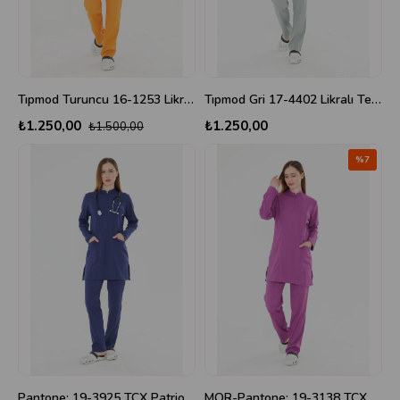
Tıpmod Turuncu 16-1253 Likralı Tesettür Scrubs Takım
Tıpmod Gri 17-4402 Likralı Tesettür Scrubs Takım
₺1.250,00
₺1.250,00
₺1.500,00
%7
Pantone: 19-3925 TCX Patriot Blue tesettür takım
MOR-Pantone: 19-3138 TCX Byzantium