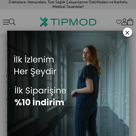
Doktorlara, Hemşirelere, Tüm Sağlık Çalışanlarına Özel Modern ve Konforlu
Medikal Tasarımlar!
×
Hakkımızda
TIPMOD
, 1998 yılından bu yana medikal tekstil alanında
faaliyet gösteren köklü bir üretici firmadır.
Sağlık çalışanlarının ihtiyaçlarına yönelik olarak;
scrubs
(cerrahi takımlar)
,
doktor önlükleri
ve
sabo terlikler
üretmekteyiz.
Kuruluşumuzdan bu yana kalite, konfor ve güvenilirliği ön
planda tutarak, hem bireysel kullanıcılar hem de sağlık kurumları
için yüksek standartlarda çözümler sunuyoruz.
Modern üretim tesislerimizde, alanında uzman ekibimizle birlikte
şık, dayanıklı ve fonksiyonel ürünler tasarlayıp üretiyoruz.
TIPMOD olarak temel hedefimiz; sağlık profesyonellerinin