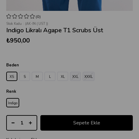
(0)
Stok Kodu
(AK-IN ( UST ))
Indigo Likralı Agape T1 Scrubs Üst
₺950,00
Beden
XS
S
M
L
XL
XXL
XXXL
Renk
İndigo