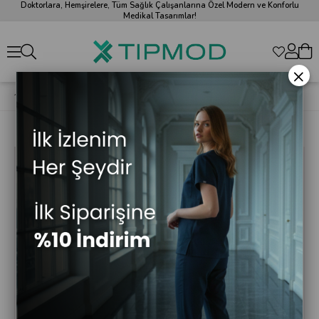
Doktorlara, Hemşirelere, Tüm Sağlık Çalışanlarına Özel Modern ve Konforlu
Medikal Tasarımlar!
×
Indigo Likralı Agape T1 Scrubs Üst