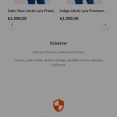
Saks Mavi Likralı Lyra Premium Scrubs Üst
Indigo Likralı Lyra Premium Scrubs Üst
₺1.000,00
₺1.000,00
₺9
Etiketler
hemşire forması
,
hemşire forması
,
scrubs
,
sabo terlik
,
doktor önlüğü
,
tesettür forma
,
hemşire
üniforma
,