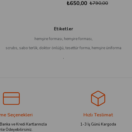
₺650,00
₺790,00
Etiketler
hemşire forması
,
hemşire forması
,
scrubs
,
sabo terlik
,
doktor önlüğü
,
tesettür forma
,
hemşire üniforma
,
e Seçenekleri
Hızlı Teslimat
 Banka ve Kredi Kartlarınızla
1-3 İş Günü Kargoda
le Ödeyebilirsiniz.