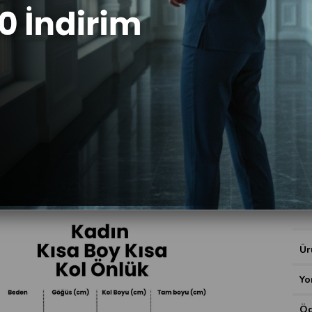
Ren
Be
Bed
X
Kole
Ür
Yo
Öd