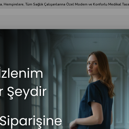
a, Hemşirelere, Tüm Sağlık Çalışanlarına Özel Modern ve Konforlu Medikal Tasa
& Öğretmen Önlüğü
Hemşire Forması
Çok Satanlar
İndirim
Erkek Giyim
Ka
sa Kol Hakim Yaka Alpaka Doktor Önlüğü
Stok 
Kıs
Ön
₺6