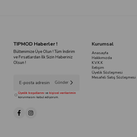
TIPMOD Haberler !
Kurumsal
Bültenimize Üye Olun ! Tüm İndirim
Anasayfa
ve Fırsatlardan İlk Sizin Haberiniz
Hakkımızda
Olsun !
K.V.K.K
İletişim
Üyelik Sözleşmesi
Mesafeli Satış Sözleşmesi
Gönder
Üyelik koşullarını
ve
kişisel verilerimin
korunmasını kabul ediyorum.