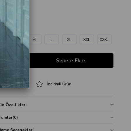
k
yaz
en
S
S
M
L
XL
XXL
XXXL
ksiyona Ekle
İndirimli Ürün
ün Özellikleri
rumlar
(0)
eme Seçenekleri