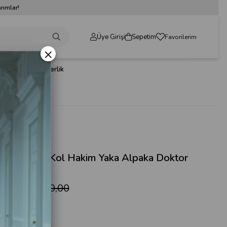
rımlar!
Üye Girişi
Sepetim
Favorilerim
×
dın Giyim
Sabo Terlik
(0)
Kodu
(104-1k)
a Boy Kısa Kol Hakim Yaka Alpaka Doktor
lüğü
50,00
₺790,00