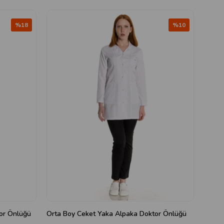
%18
%10
or Önlüğü
Orta Boy Ceket Yaka Alpaka Doktor Önlüğü
Kısa 