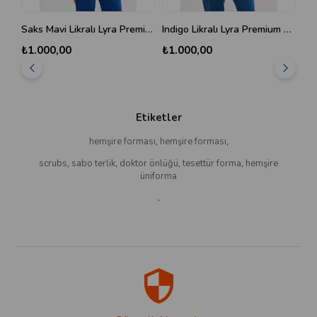
Saks Mavi Likralı Lyra Premium Scrubs Üst
Indigo Likralı Lyra Premium Scrubs Üst
₺1.000,00
₺1.000,00
₺9
Etiketler
hemşire forması
,
hemşire forması
,
scrubs
,
sabo terlik
,
doktor önlüğü
,
tesettür forma
,
hemşire
üniforma
,