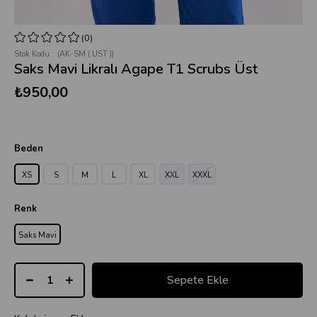
(0)
Stok Kodu
(AK-SM ( UST ))
Saks Mavi Likralı Agape T1 Scrubs Üst
₺950,00
Beden
XS
S
M
L
XL
XXL
XXXL
Renk
Saks Mavi