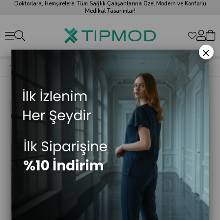
Doktorlara, Hemşirelere, Tüm Sağlık Çalışanlarına Özel Modern ve Konforlu
Medikal Tasarımlar!
×
Saks Mavi Likralı Agape T1 Scrubs Üst