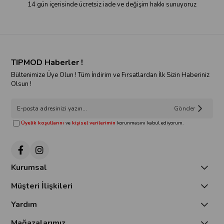
14 gün içerisinde ücretsiz iade ve değişim hakkı sunuyoruz
TIPMOD Haberler !
Bültenimize Üye Olun ! Tüm İndirim ve Fırsatlardan İlk Sizin Haberiniz
Olsun !
Gönder
Üyelik koşullarını
ve
kişisel verilerimin
korunmasını kabul ediyorum.
Kurumsal
Müşteri İlişkileri
Yardım
Mağazalarımız