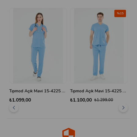
%15
Tıpmod Açık Mavi 15-4225 Likralı Greys Scrubs Takım
Tıpmod Açık Mavi 15-4225 Likralı Greys Scrubs Takım
₺1.099,00
₺1.100,00
₺1
₺1.299,00