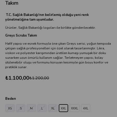
Takım
T.C. Sağlık Bakanlığı'nın belirlemiş olduğu yeni renk
yönetmeliğine tam uyumludur.
Ürünler, Sağlık Bakanlığı logoları ile birlikte gönderilecektir.
Greys Scrubs Takım
Hafif yapısı ve esnek formuyla öne çıkan Greys serisi, yoğun tempoda
çalışan sağlık profesyonelleri için özel olarak tasarlanmıştır. Likra,
viskon ve polyester karışımından üretilen kumaşı yumuşak bir doku
sunarken uzun ömürlü kullanım sağlar. Terletmeyen yapısı, kolay
ütülenebilir oluşu ve formunu koruyan kesimiyle gün boyu konfor ve
pratiklik sunar.
₺1.100,00
₺1.200,00
Beden
XS
S
M
L
XL
XXL
XXXL
4XL