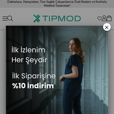
Doktorlara, Hemşirelere, Tüm Sağlık Çalışanlarına Özel Modern ve Konforlu
Medikal Tasarımlar!
×
Tıpmod Turuncu 16-1253 Likralı Greys Scrubs Takım