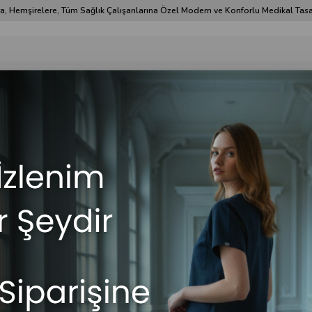
a, Hemşirelere, Tüm Sağlık Çalışanlarına Özel Modern ve Konforlu Medikal Tasa
& Öğretmen Önlüğü
Hemşire Forması
Çok Satanlar
İndirim
Erkek Giyim
Ka
 Lyra Premium Scrubs Pantolon
Stok 
Lac
₺9
Di