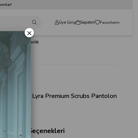
rımlar!
Üye Girişi
Sepetim
Favorilerim
×
dın Giyim
Sabo Terlik
(0)
Kodu
(LK-L ( PNT ))
ivert Likralı Lyra Premium Scrubs Pantolon
50,00
ğer Renk Seçenekleri