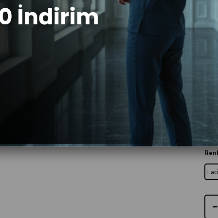
Bed
X
Ren
Lac