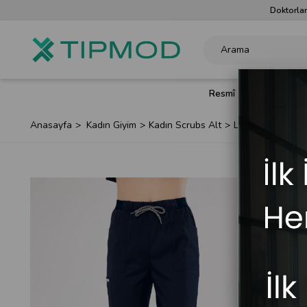
Doktorlar
Resmî Renkler
Doktor 
Anasayfa
Kadın Giyim
Kadın Scrubs Alt
Lacivert Likralı