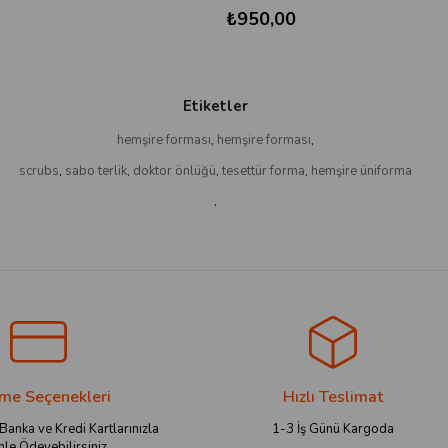
₺950,00
Etiketler
hemşire forması
,
hemşire forması
,
scrubs
,
sabo terlik
,
doktor önlüğü
,
tesettür forma
,
hemşire üniforma
,
e Seçenekleri
Hızlı Teslimat
 Banka ve Kredi Kartlarınızla
1-3 İş Günü Kargoda
le Ödeyebilirsiniz.