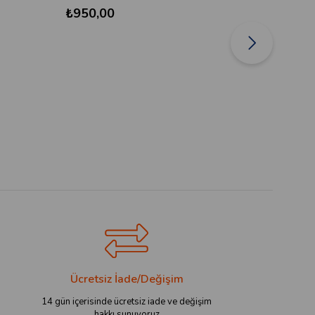
₺950,00
₺950
Ücretsiz İade/Değişim
14 gün içerisinde ücretsiz iade ve değişim
hakkı sunuyoruz