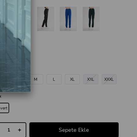
en
S
S
M
L
XL
XXL
XXXL
k
ivert