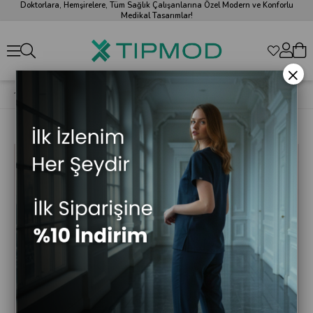
Doktorlara, Hemşirelere, Tüm Sağlık Çalışanlarına Özel Modern ve Konforlu
Medikal Tasarımlar!
×
Mor Likralı Lyra Premium Scrubs Pantolon