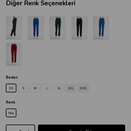
Diğer Renk Seçenekleri
Beden
XS
S
M
L
XL
XXL
XXXL
Renk
Mor