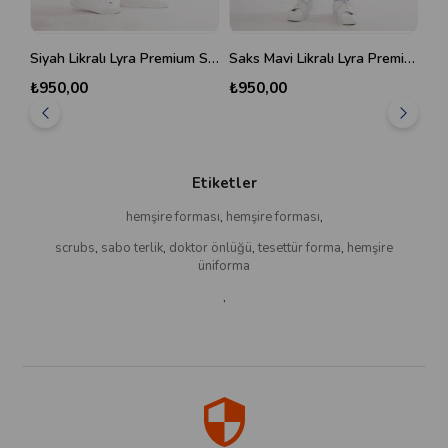
Siyah Likralı Lyra Premium Scrubs Pantolon
Saks Mavi Likralı Lyra Premium Scrubs Pantolon
₺950,00
₺950,00
₺9
Etiketler
hemşire forması
,
hemşire forması
,
scrubs
,
sabo terlik
,
doktor önlüğü
,
tesettür forma
,
hemşire
üniforma
,